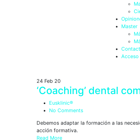
Ma
Ci
Opinion
Master
Má
Má
Contac
Acceso 
24
Feb 20
‘Coaching’ dental co
Eusklinic®
No Comments
Debemos adaptar la formación a las necesid
acción formativa.
Read More