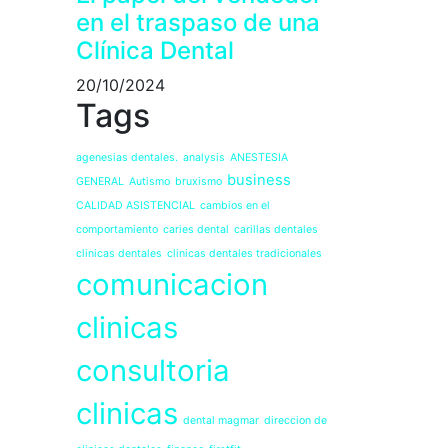
en el traspaso de una
Clínica Dental
20/10/2024
Tags
agenesias dentales.
analysis
ANESTESIA
business
GENERAL
Autismo
bruxismo
CALIDAD ASISTENCIAL
cambios en el
comportamiento
caries dental
carillas dentales
clinicas dentales
clinicas dentales tradicionales
comunicacion
clinicas
consultoria
clinicas
dental magmar
direccion de