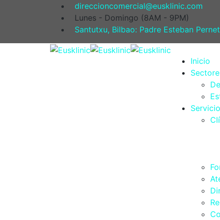
direccioncomercial@eusklinic.com
Lunes - Domingo (8AM - 9PM)
Santutxu, Bilbao: Padre Esteban Pernet
Inicio
Sectore
De
Es
Servici
Cl
Fo
At
Di
Re
Co