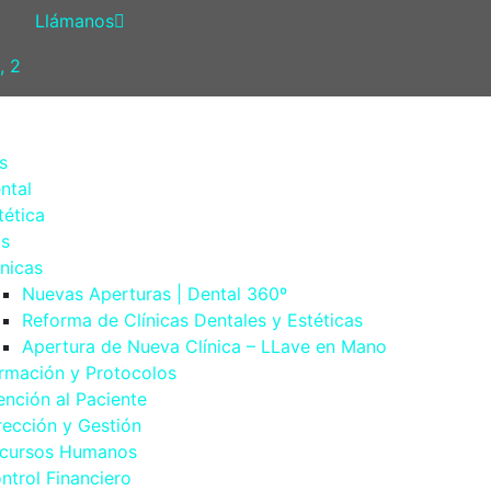
Llámanos
, 2
s
ntal
tética
os
ínicas
Nuevas Aperturas | Dental 360º
Reforma de Clínicas Dentales y Estéticas
Apertura de Nueva Clínica – LLave en Mano
rmación y Protocolos
ención al Paciente
rección y Gestión
cursos Humanos
ntrol Financiero