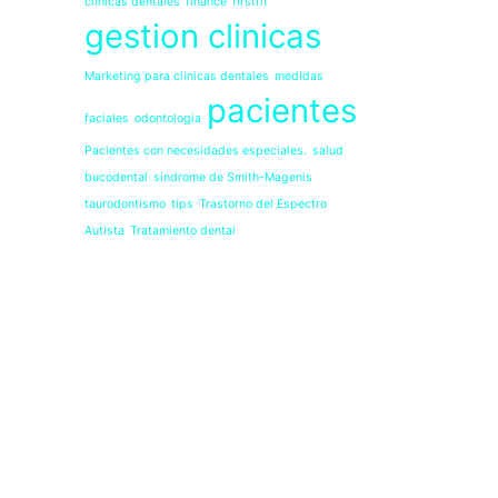
clinicas dentales
finance
firstfit
gestion clinicas
Marketing para clinicas dentales
medidas
pacientes
faciales
odontologia
Pacientes con necesidades especiales.
salud
bucodental
síndrome de Smith-Magenis
taurodontismo
tips
Trastorno del Espectro
Autista
Tratamiento dental