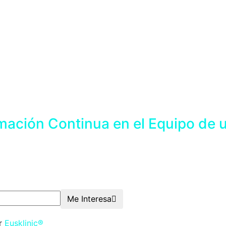
mación Continua en el Equipo de u
Me Interesa
or
Eusklinic®