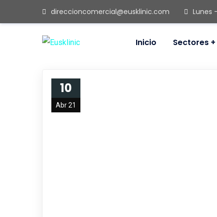
direccioncomercial@eusklinic.com
Lunes 
Inicio
Sectores
10
Abr 21