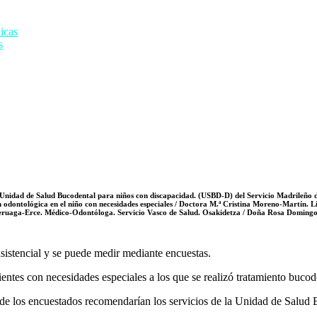
icas
s
ad de Salud Bucodental para niños con discapacidad. (USBD-D) del Servicio Madrileño de S
ión odontológica en el niño con necesidades especiales / Doctora M.ª Cristina Moreno-Martín
eruaga-Erce. Médico-Odontóloga. Servicio Vasco de Salud. Osakidetza / Doña Rosa Doming
sistencial y se puede medir mediante encuestas.
ntes con necesidades especiales a los que se realizó tratamiento bucode
% de los encuestados recomendarían los servicios de la Unidad de Salud 