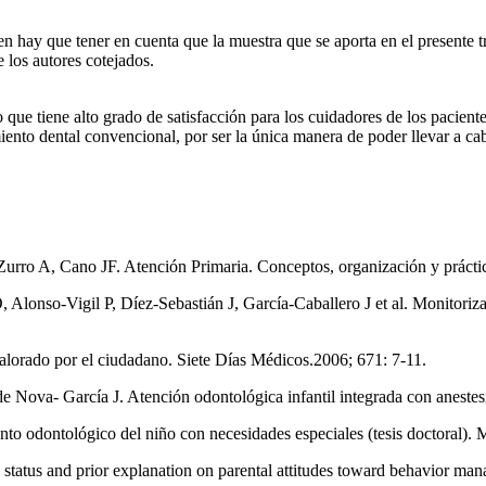
ien hay que tener en cuenta que la muestra que se aporta en el presente 
 los autores cotejados.
 que tiene alto grado de satisfacción para los cuidadores de los pacient
iento dental convencional, por ser la única manera de poder llevar a cab
urro A, Cano JF. Atención Primaria. Conceptos, organización y práctic
nso-Vigil P, Díez-Sebastián J, García-Caballero J et al. Monitorizació
valorado por el ciudadano. Siete Días Médicos.2006; 671: 7-11.
e Nova- García J. Atención odontológica infantil integrada con aneste
iento odontológico del niño con necesidades especiales (tesis doctoral)
status and prior explanation on parental attitudes toward behavior man