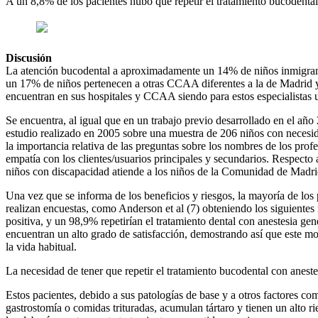
A un 8,8% de los pacientes hubo que repetir el tratamiento bucodental
Discusión
La atención bucodental a aproximadamente un 14% de niños inmigrantes
un 17% de niños pertenecen a otras CCAA diferentes a la de Madrid y
encuentran en sus hospitales y CCAA siendo para estos especialistas
Se encuentra, al igual que en un trabajo previo desarrollado en el añ
estudio realizado en 2005 sobre una muestra de 206 niños con necesidad
la importancia relativa de las preguntas sobre los nombres de los profe
empatía con los clientes/usuarios principales y secundarios. Respecto
niños con discapacidad atiende a los niños de la Comunidad de Madri
Una vez que se informa de los beneficios y riesgos, la mayoría de los 
realizan encuestas, como Anderson et al (7) obteniendo los siguientes 
positiva, y un 98,9% repetirían el tratamiento dental con anestesia g
encuentran un alto grado de satisfacción, demostrando así que este mod
la vida habitual.
La necesidad de tener que repetir el tratamiento bucodental con aneste
Estos pacientes, debido a sus patologías de base y a otros factores co
gastrostomía o comidas trituradas, acumulan tártaro y tienen un alto ri