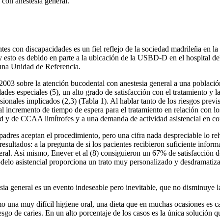
 con anestesia general.
 con discapacidades es un fiel reflejo de la sociedad madrileña en la 
 esto es debido en parte a la ubicación de la USBD-D en el hospital d
 una Unidad de Referencia.
o 2003 sobre la atención bucodental con anestesia general a una poblaci
es especiales (5), un alto grado de satisfacción con el tratamiento y l
sionales implicados (2,3) (Tabla 1). Al hablar tanto de los riesgos previ
 al incremento de tiempo de espera para el tratamiento en relación con 
d y de CCAA limítrofes y a una demanda de actividad asistencial en co
padres aceptan el procedimiento, pero una cifra nada despreciable lo reh
resultados: a la pregunta de si los pacientes recibieron suficiente infor
eneral. Así mismo, Enever et al (8) consiguieron un 67% de satisfacción 
elo asistencial proporciona un trato muy personalizado y desdramatiza l
sia general es un evento indeseable pero inevitable, que no disminuye la
mo una muy difícil higiene oral, una dieta que en muchas ocasiones es c
esgo de caries. En un alto porcentaje de los casos es la única solución q