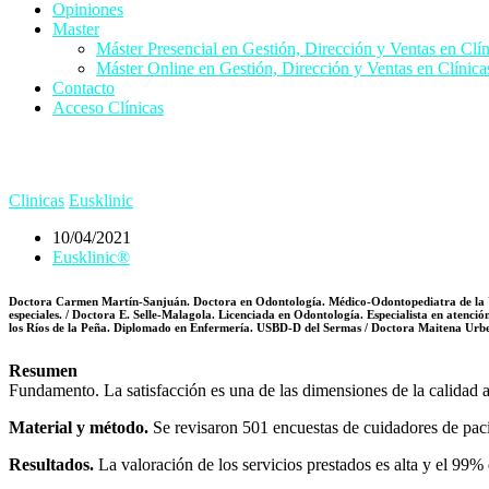
Opiniones
Master
Máster Presencial en Gestión, Dirección y Ventas en Clín
Máster Online en Gestión, Dirección y Ventas en Clínica
Contacto
Acceso Clínicas
Clinicas
Eusklinic
10/04/2021
Eusklinic®
Doctora Carmen Martín-Sanjuán. Doctora en Odontología. Médico-Odontopediatra de la Unid
especiales. / Doctora E. Selle-Malagola. Licenciada en Odontología. Especialista en atenc
los Ríos de la Peña. Diplomado en Enfermería. USBD-D del Sermas / Doctora Maitena Urb
Resumen
Fundamento. La satisfacción es una de las dimensiones de la calidad a
Material y método.
Se revisaron 501 encuestas de cuidadores de pacie
Resultados.
La valoración de los servicios prestados es alta y el 99