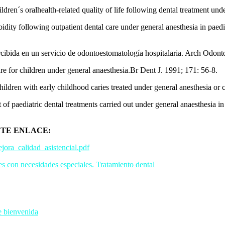
´s oralhealth-related quality of life following dental treatment under
ty following outpatient dental care under general anesthesia in paediat
ibida en un servicio de odontoestomatología hospitalaria. Arch Odont
e for children under general anaesthesia.Br Dent J. 1991; 171: 56-8.
hildren with early childhood caries treated under general anesthesia or 
 paediatric dental treatments carried out under general anaesthesia i
NTE ENLACE:
ora_calidad_asistencial.pdf
es con necesidades especiales.
Tratamiento dental
e bienvenida