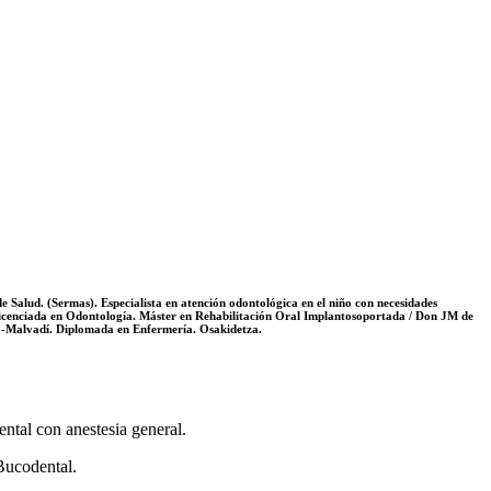
alud. (Sermas). Especialista en atención odontológica en el niño con necesidades
. Licenciada en Odontología. Máster en Rehabilitación Oral Implantosoportada / Don JM de
o-Malvadí. Diplomada en Enfermería. Osakidetza.
ntal con anestesia general.
Bucodental.