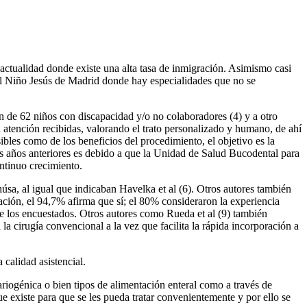
actualidad donde existe una alta tasa de inmigración. Asimismo casi
el Niño Jesús de Madrid donde hay especialidades que no se
ón de 62 niños con discapacidad y/o no colaboradores (4) y a otro
a atención recibidas, valorando el trato personalizado y humano, de ahí
sibles como de los beneficios del procedimiento, el objetivo es la
los años anteriores es debido a que la Unidad de Salud Bucodental para
ntinuo crecimiento.
úsa, al igual que indicaban Havelka et al (6). Otros autores también
mación, el 94,7% afirma que sí; el 80% consideraron la experiencia
de los encuestados. Otros autores como Rueda et al (9) también
a cirugía convencional a la vez que facilita la rápida incorporación a
 calidad asistencial.
ariogénica o bien tipos de alimentación enteral como a través de
ue existe para que se les pueda tratar convenientemente y por ello se