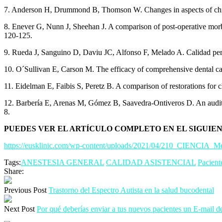
7. Anderson H, Drummond B, Thomson W. Changes in aspects of children
8. Enever G, Nunn J, Sheehan J. A comparison of post-operative morbidi
120-125.
9. Rueda J, Sanguino D, Daviu JC, Alfonso F, Melado A. Calidad perc
10. O´Sullivan E, Carson M. The efficacy of comprehensive dental car
11. Eidelman E, Faibis S, Peretz B. A comparison of restorations for c
12. Barbería E, Arenas M, Gómez B, Saavedra-Ontiveros D. An audit of
8.
PUEDES VER EL ARTÍCULO COMPLETO EN EL SIGUIE
https://eusklinic.com/wp-content/uploads/2021/04/210_CIENCIA_Mej
Tags:
ANESTESIA GENERAL
CALIDAD ASISTENCIAL
Pacient
Share:
Previous Post
Trastorno del Espectro Autista en la salud bucodental
Next Post
Por qué deberías enviar a tus nuevos pacientes un E-mail d