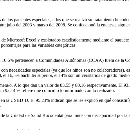
 de los pacientes especiales, a los que se realizó su tratamiento bucoden
re julio del 2003 y marzo del 2008. Se confeccionó la encuesta siguiend
 de Microsoft Excel y explotados estadísticamente mediante el paquete
orcentajes para las variables categóricas.
un 16,6% pertenecen a Comunidades Autónomas (CCAA) fuera de la C
 con necesidades especiales (ya que los niños son no colaboradores), e
, el 16,5% bachiller superior, el 14% son universitarios de grado medio
mera/o. A lo que dan un valor de 83,55 y 80,16 respectivamente. El 93
un 92,14 % refiere que coincidió lo informado con lo realizado.
 la USBD-D. El 95,23% indican que se les explicó en qué consistiría el 
.
e la Unidad de Salud Bucodental para niños con discapacidad por la alt