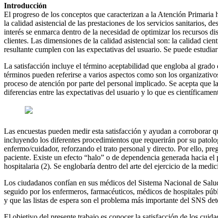
Introducción
El progreso de los conceptos que caracterizan a la Atención Primaria 
la calidad asistencial de las prestaciones de los servicios sanitarios, d
interés se enmarca dentro de la necesidad de optimizar los recursos di
clientes. Las dimensiones de la calidad asistencial son: la calidad cientí
resultante cumplen con las expectativas del usuario. Se puede estudiar
La satisfacción incluye el término aceptabilidad que engloba al grado 
términos pueden referirse a varios aspectos como son los organizativos,
proceso de atención por parte del personal implicado. Se acepta que la 
diferencias entre las expectativas del usuario y lo que es científicame
Las encuestas pueden medir esta satisfacción y ayudan a corroborar qu
incluyendo los diferentes procedimientos que requerirán por su patolog
enfermo/cuidador, reforzando el trato personal y directo. Por ello, pr
paciente. Existe un efecto “halo” o de dependencia generada hacia el p
hospitalaria (2). Se englobaría dentro del arte del ejercicio de la medic
Los ciudadanos confían en sus médicos del Sistema Nacional de Salu
seguido por los enfermeros, farmacéuticos, médicos de hospitales públ
y que las listas de espera son el problema más importante del SNS detec
El objetivo del presente trabajo es conocer la satisfacción de los cu