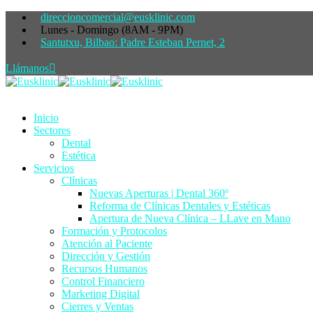
direccioncomercial@eusklinic.com
Lunes - Domingo (8AM - 9PM)
Santutxu, Bilbao: Padre Esteban Pernet, 2
Llámanos
Inicio
Sectores
Dental
Estética
Servicios
Clínicas
Nuevas Aperturas | Dental 360º
Reforma de Clínicas Dentales y Estéticas
Apertura de Nueva Clínica – LLave en Mano
Formación y Protocolos
Atención al Paciente
Dirección y Gestión
Recursos Humanos
Control Financiero
Marketing Digital
Cierres y Ventas