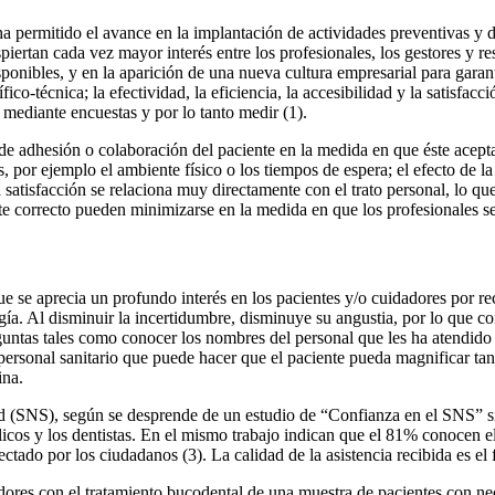
ha permitido el avance en la implantación de actividades preventivas y 
espiertan cada vez mayor interés entre los profesionales, los gestores y re
sponibles, y en la aparición de una nueva cultura empresarial para garant
fico-técnica; la efectividad, la eficiencia, la accesibilidad y la satisfac
 mediante encuestas y por lo tanto medir (1).
de adhesión o colaboración del paciente en la medida en que éste acepta
 por ejemplo el ambiente físico o los tiempos de espera; el efecto de la 
satisfacción se relaciona muy directamente con el trato personal, lo que
nte correcto pueden minimizarse en la medida en que los profesionales se
e se aprecia un profundo interés en los pacientes y/o cuidadores por re
ía. Al disminuir la incertidumbre, disminuye su angustia, por lo que co
eguntas tales como conocer los nombres del personal que les ha atendido 
ersonal sanitario que puede hacer que el paciente pueda magnificar tant
ina.
d (SNS), según se desprende de un estudio de “Confianza en el SNS” s
icos y los dentistas. En el mismo trabajo indican que el 81% conocen e
tado por los ciudadanos (3). La calidad de la asistencia recibida es el 
idadores con el tratamiento bucodental de una muestra de pacientes con 