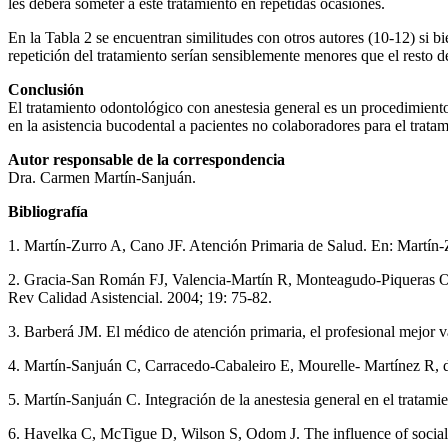
les deberá someter a este tratamiento en repetidas ocasiones.
En la Tabla 2 se encuentran similitudes con otros autores (10-12) si b
repetición del tratamiento serían sensiblemente menores que el resto de
Conclusión
El tratamiento odontológico con anestesia general es un procedimiento
en la asistencia bucodental a pacientes no colaboradores para el tratam
Autor responsable de la correspondencia
Dra. Carmen Martín-Sanjuán.
Bibliografía
1. Martín-Zurro A, Cano JF. Atención Primaria de Salud. En: Martín-Z
2. Gracia-San Román FJ, Valencia-Martín R, Monteagudo-Piqueras O, Alo
Rev Calidad Asistencial. 2004; 19: 75-82.
3. Barberá JM. El médico de atención primaria, el profesional mejor 
4. Martín-Sanjuán C, Carracedo-Cabaleiro E, Mourelle- Martínez R, d
5. Martín-Sanjuán C. Integración de la anestesia general en el tratam
6. Havelka C, McTigue D, Wilson S, Odom J. The influence of social 