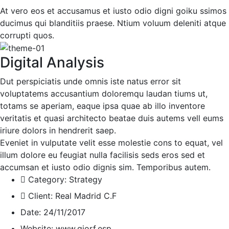
At vero eos et accusamus et iusto odio digni goiku ssimos
ducimus qui blanditiis praese. Ntium voluum deleniti atque
corrupti quos.
Digital Analysis
Dut perspiciatis unde omnis iste natus error sit
voluptatems accusantium doloremqu laudan tiums ut,
totams se aperiam, eaque ipsa quae ab illo inventore
veritatis et quasi architecto beatae duis autems vell eums
iriure dolors in hendrerit saep.
Eveniet in vulputate velit esse molestie cons to equat, vel
illum dolore eu feugiat nulla facilisis seds eros sed et
accumsan et iusto odio dignis sim. Temporibus autem.
Category:
Strategy
Client:
Real Madrid C.F
Date:
24/11/2017
Website:
www.giorf.esp