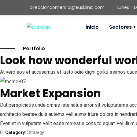
direccioncomercial@eusklinic.com
Lunes - 
Inicio
Sectores
Oficinas en Madrid & Bilbao. Trabajamos en toda 
Portfolio
Look how wonderful wor
679 888 124
Horario:
At vero eos et accusamus et iusto odio digni goiku ssimos ducim
Lunes – Domingo: 8 am – 9 pm,
Market Expansion
Fuera de Horario: Con Cita Previa
Consultoría Dental
Eusklinic
Dut perspiciatis unde omnis iste natus error sit voluptatems acc
architecto beatae duis autems vell eums iriure dolors in hendreri
Factura Electrónica
Eveniet in vulputate velit esse molestie cons to equat, vel illu
Diseño web:
Clínicas Consulting
Category:
Strategy