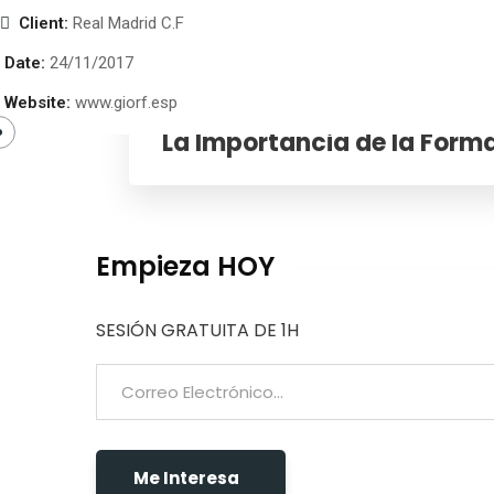
Eusklinic
Client:
Real Madrid C.F
Date:
24/11/2017
Website:
www.giorf.esp
13/12/2024
Eusklinic®
La Importancia de la Forma
Empieza HOY
SESIÓN GRATUITA DE 1H
Me Interesa