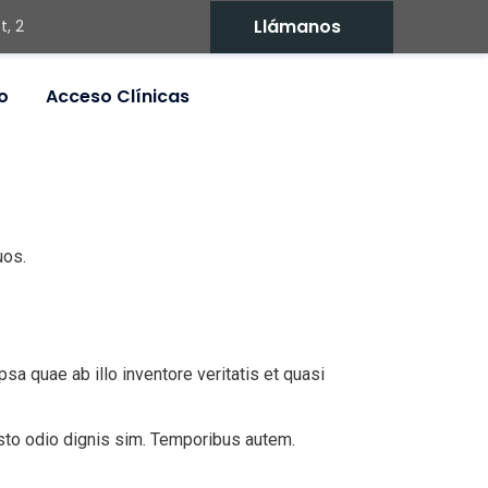
Llámanos
t, 2
o
Acceso Clínicas
uos.
a quae ab illo inventore veritatis et quasi
iusto odio dignis sim. Temporibus autem.