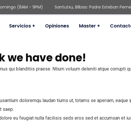
Domingo (8AM - 9PM)
Santutxu, Bilbao: Padre Esteban Perne
Servicios
Opiniones
Master
Contact
España.
k we have done!
us qui blanditiis praese. Ntium voluum deleniti atque corrupti q
usantium doloremqu laudan tiums ut, totams se aperiam, eaque ips
t saep.
m dolore eu feugiat nulla facilisis seds eros sed et accumsan et 