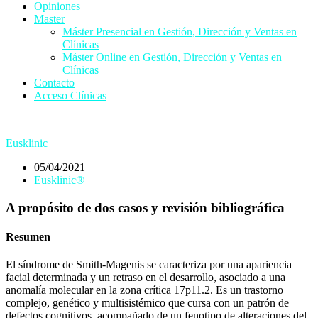
Opiniones
Master
Máster Presencial en Gestión, Dirección y Ventas en
Clínicas
Máster Online en Gestión, Dirección y Ventas en
Clínicas
Contacto
Acceso Clínicas
Eusklinic
05/04/2021
Eusklinic®
A propósito de dos casos y revisión bibliográfica
Resumen
El síndrome de Smith-Magenis se caracteriza por una apariencia
facial determinada y un retraso en el desarrollo, asociado a una
anomalía molecular en la zona crítica 17p11.2. Es un trastorno
complejo, genético y multisistémico que cursa con un patrón de
defectos cognitivos, acompañado de un fenotipo de alteraciones del