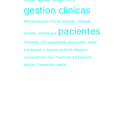
clinicas dentales
finance
firstfit
gestion clinicas
Marketing para clinicas dentales
medidas
pacientes
faciales
odontologia
Pacientes con necesidades especiales.
salud
bucodental
síndrome de Smith-Magenis
taurodontismo
tips
Trastorno del Espectro
Autista
Tratamiento dental