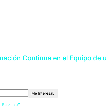
mación Continua en el Equipo de u
Me Interesa
or
Eusklinic®