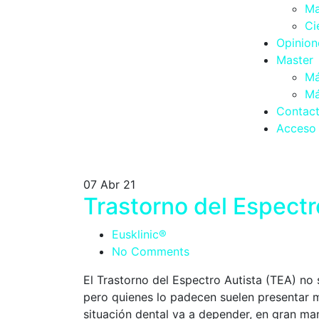
Ma
Ci
Opinion
Master
Má
Má
Contac
Acceso 
07
Abr 21
Trastorno del Espectr
Eusklinic®
No Comments
El Trastorno del Espectro Autista (TEA) no 
pero quienes lo padecen suelen presentar m
situación dental va a depender, en gran man