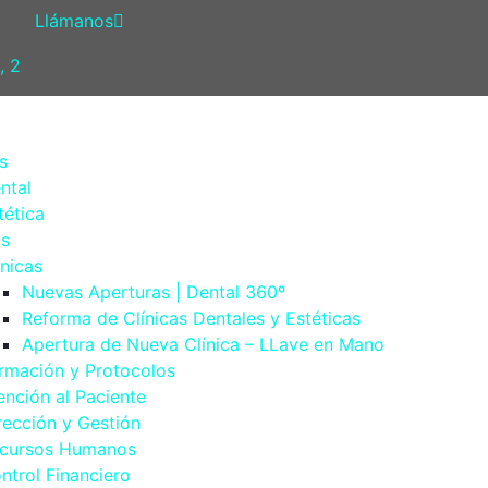
Llámanos
, 2
s
ntal
tética
os
ínicas
Nuevas Aperturas | Dental 360º
Reforma de Clínicas Dentales y Estéticas
Apertura de Nueva Clínica – LLave en Mano
rmación y Protocolos
ención al Paciente
rección y Gestión
cursos Humanos
ntrol Financiero