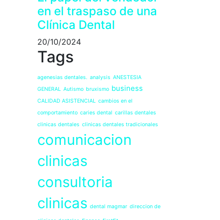
en el traspaso de una
Clínica Dental
20/10/2024
Tags
agenesias dentales.
analysis
ANESTESIA
business
GENERAL
Autismo
bruxismo
CALIDAD ASISTENCIAL
cambios en el
comportamiento
caries dental
carillas dentales
clinicas dentales
clinicas dentales tradicionales
comunicacion
clinicas
consultoria
clinicas
dental magmar
direccion de