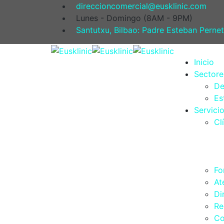
direccioncomercial@eusklinic.com
Lunes - Domingo (8AM - 9PM)
Santutxu, Bilbao: Padre Esteban Pernet
Inicio
Sectore
De
Es
Servici
Cl
Fo
At
Di
Re
Co