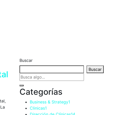
Buscar
Buscar
tal
Categorías
al,
Business & Strategy
1
 La
Clinicas
1
Dirección de Clínicas
14